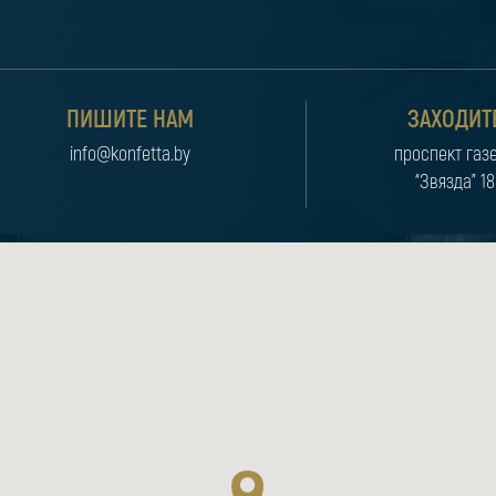
ПИШИТЕ НАМ
ЗАХОДИТ
info@konfetta.by
проспект газ
“Звязда” 18