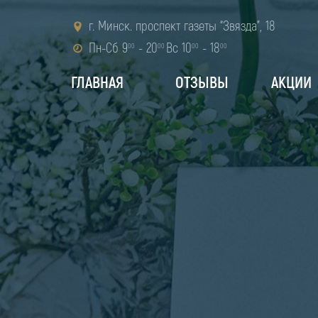
г. Минск. проспект газеты “Звязда”, 18
Пн-Сб 9
- 20
Вс 10
- 18
00
00
00
00
ГЛАВНАЯ
ОТЗЫВЫ
АКЦИИ