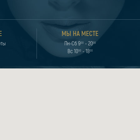
Е
МЫ НА МЕСТЕ
еты
Пн-Сб 9
- 20
00
00
Вс 10
- 18
00
00